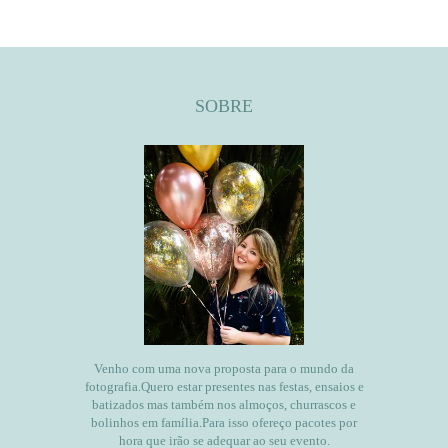
SOBRE
Venho com uma nova proposta para o mundo da
fotografia.Quero estar presentes nas festas, ensaios e
batizados mas também nos almoços, churrascos e
bolinhos em família.Para isso ofereço pacotes por
hora que irão se adequar ao seu evento.