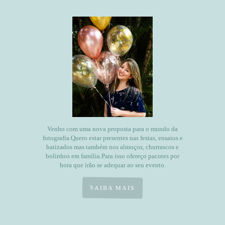
Venho com uma nova proposta para o mundo da
fotografia.Quero estar presentes nas festas, ensaios e
batizados mas também nos almoços, churrascos e
bolinhos em família.Para isso ofereço pacotes por
hora que irão se adequar ao seu evento.
SAIBA MAIS