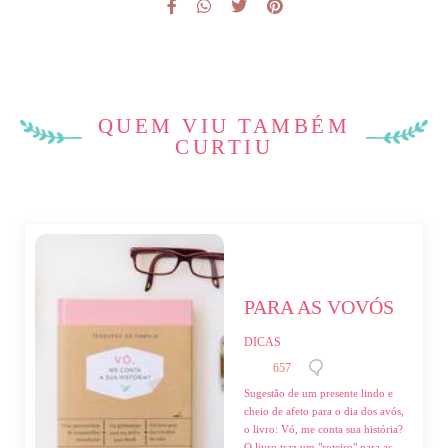
QUEM VIU TAMBÉM
CURTIU
PARA AS VOVÓS
DICAS
657
Sugestão de um presente lindo e
cheio de afeto para o dia dos avós,
o livro: Vó, me conta sua história?
⁣⁣O livro traz um "roteiro" para as