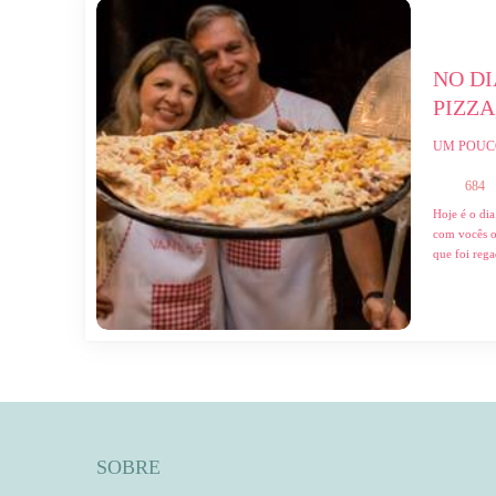
NO DI
PIZZA
UM POUC
684
Hoje é o dia
com vocês o
que foi regad
SOBRE