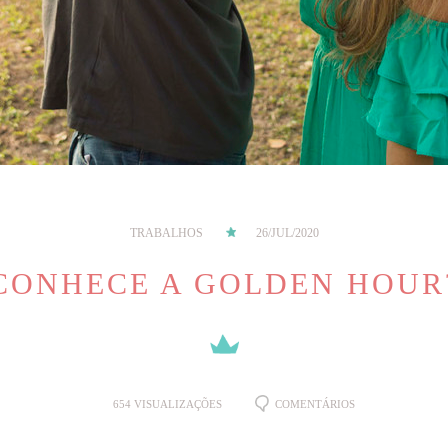
TRABALHOS
26/JUL/2020
CONHECE A GOLDEN HOUR
654
VISUALIZAÇÕES
COMENTÁRIOS