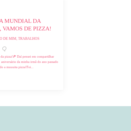
A MUNDIAL DA 
, VAMOS DE PIZZA!
O DE MIM, TRABALHOS
 da pizza!🍕⁣ ⁣Daí pensei em compartilhar
 aniversário da minha irmã do ano passado
o a muuuita pizza!⁣⁣⁣Foi...