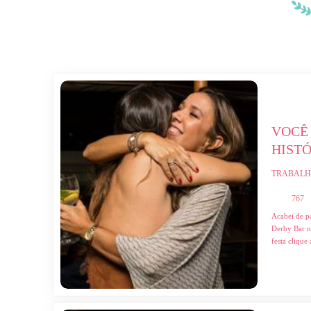
VOCÊ 
HISTÓ
TRABALH
767
Acabei de po
Derby Bar no
festa clique