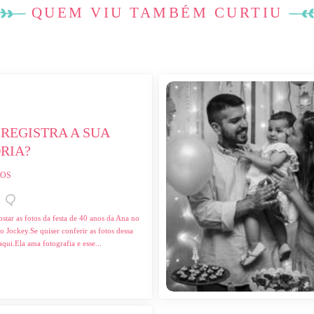
QUEM VIU TAMBÉM CURTIU
REGISTRA A SUA 
RIA?
OS
star as fotos da festa de 40 anos da Ana no
 Jockey.Se quiser conferir as fotos dessa
 aqui.Ela ama fotografia e esse...