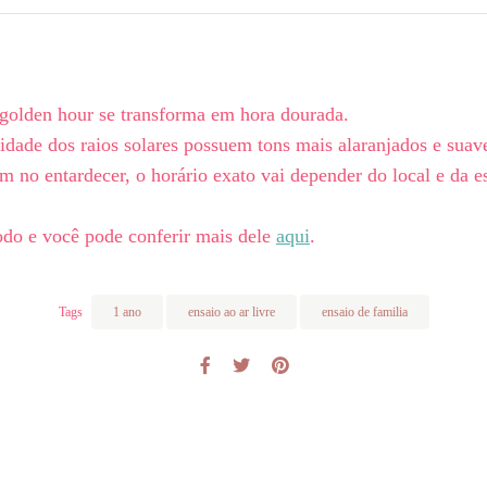
 golden hour se transforma em hora dourada.
lidade dos raios solares possuem tons mais alaranjados e suave
no entardecer, o horário exato vai depender do local e da e
íodo e você pode conferir mais dele
aqui
.
Tags
1 ano
ensaio ao ar livre
ensaio de familia