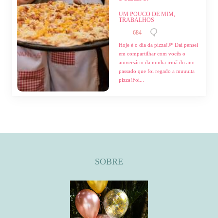
UM POUCO DE MIM,
TRABALHOS
684
Hoje é o dia da pizza!🍕⁣ ⁣Daí pensei
em compartilhar com vocês o
aniversário da minha irmã do ano
passado que foi regado a muuuita
pizza!⁣⁣⁣Foi...
SOBRE