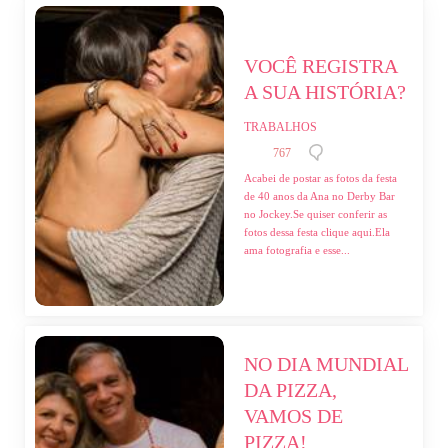
VOCÊ REGISTRA 
A SUA HISTÓRIA?
TRABALHOS
767
Acabei de postar as fotos da festa
de 40 anos da Ana no Derby Bar
no Jockey.Se quiser conferir as
fotos dessa festa clique aqui.Ela
ama fotografia e esse...
NO DIA MUNDIAL 
DA PIZZA, 
VAMOS DE 
PIZZA!