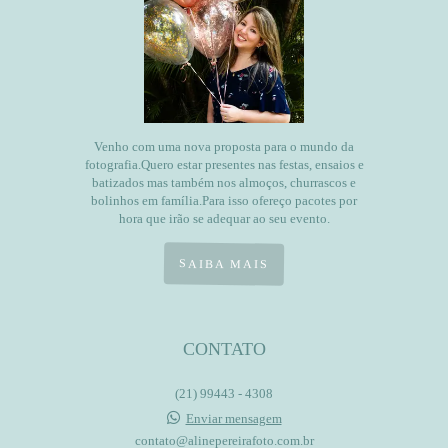
Venho com uma nova proposta para o mundo da
fotografia.Quero estar presentes nas festas, ensaios e
batizados mas também nos almoços, churrascos e
bolinhos em família.Para isso ofereço pacotes por
hora que irão se adequar ao seu evento.
SAIBA MAIS
CONTATO
(21) 99443 - 4308
Enviar mensagem
contato@alinepereirafoto.com.br