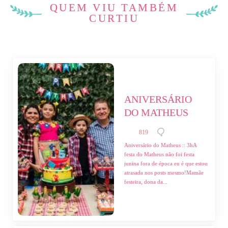
QUEM VIU TAMBÉM
CURTIU
ANIVERSÁRIO 
DO MATHEUS
819
Aniversário do Matheus :: 3hA
festa do Matheus não foi festa
junina fora de época eu é que estou
atrasada nos posts mesmo!Mamãe
festeira, dona da...