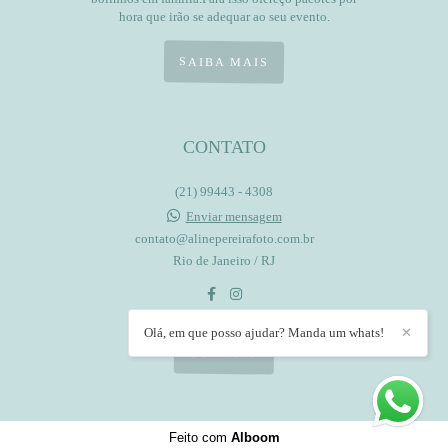
hora que irão se adequar ao seu evento.
SAIBA MAIS
CONTATO
(21) 99443 - 4308
Enviar mensagem
contato@alinepereirafoto.com.br
Rio de Janeiro / RJ
Olá, em que posso ajudar? Manda um whats!
✕
CONTATO
Feito com
Alboom