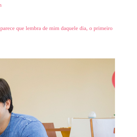
h
e parece que lembra de mim daquele dia, o primeiro