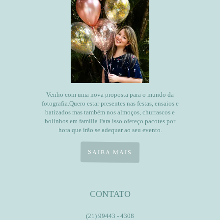
Venho com uma nova proposta para o mundo da
fotografia.Quero estar presentes nas festas, ensaios e
batizados mas também nos almoços, churrascos e
bolinhos em família.Para isso ofereço pacotes por
hora que irão se adequar ao seu evento.
SAIBA MAIS
CONTATO
(21) 99443 - 4308