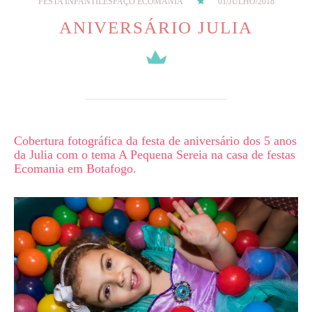
FESTA INFANTIL
ESPAÇO ECOMANIA
01/JULHO/2018
ANIVERSÁRIO JULIA
Cobertura fotográfica da festa de aniversário dos 5 anos
da Julia com o tema A Pequena Sereia na casa de festas
Ecomania em Botafogo.