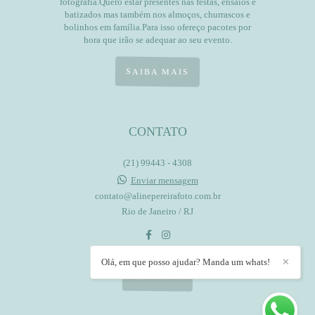
fotografia.Quero estar presentes nas festas, ensaios e
batizados mas também nos almoços, churrascos e
bolinhos em família.Para isso ofereço pacotes por
hora que irão se adequar ao seu evento.
SAIBA MAIS
CONTATO
(21) 99443 - 4308
Enviar mensagem
contato@alinepereirafoto.com.br
Rio de Janeiro / RJ
Olá, em que posso ajudar? Manda um whats!
✕
CONTATO