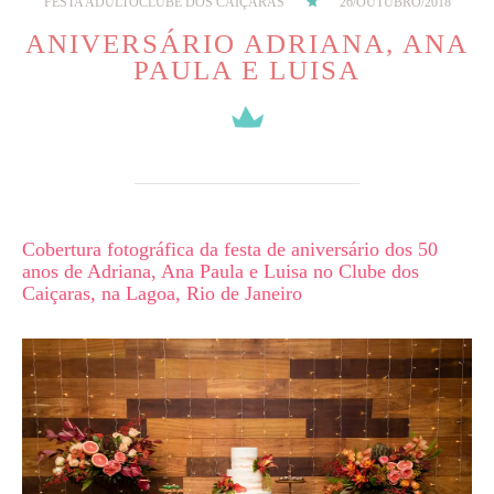
FESTA ADULTO
CLUBE DOS CAIÇARAS
26/OUTUBRO/2018
ANIVERSÁRIO ADRIANA, ANA
PAULA E LUISA
Cobertura fotográfica da festa de aniversário dos 50
anos de Adriana, Ana Paula e Luisa no Clube dos
Caiçaras, na Lagoa, Rio de Janeiro