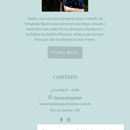
Venho com uma nova proposta para o mundo da
fotografia.Quero estar presentes nas festas, ensaios e
batizados mas também nos almoços, churrascos e
bolinhos em família.Para isso ofereço pacotes por
hora que irão se adequar ao seu evento.
SAIBA MAIS
CONTATO
(21) 99443 - 4308
Enviar mensagem
contato@alinepereirafoto.com.br
Rio de Janeiro / RJ